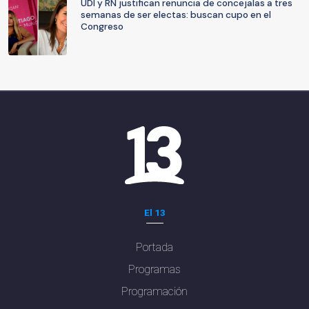
UDI y RN justifican renuncia de concejalas a tres
semanas de ser electas: buscan cupo en el
Congreso
El 13
Portada
Programas
Programación