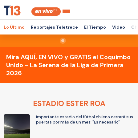
Lo Último
Reportajes Teletrece
El Tiempo
Video
Ch
Mira AQUÍ, EN VIVO y GRATIS el Coquimbo
Unido - La Serena de la Liga de Primera
2026
ESTADIO ESTER ROA
Importante estadio del fútbol chileno cerrará sus
puertas por más de un mes: "Es necesario"