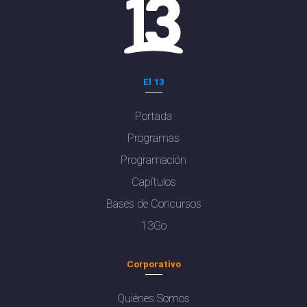
El 13
Portada
Programas
Programación
Capítulos
Bases de Concursos
13Go
Corporativo
Quiénes Somos