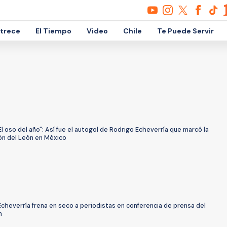
etrece
El Tiempo
Video
Chile
Te Puede Servir
El oso del año": Así fue el autogol de Rodrigo Echeverría que marcó la
ión del León en México
cheverría frena en seco a periodistas en conferencia de prensa del
n