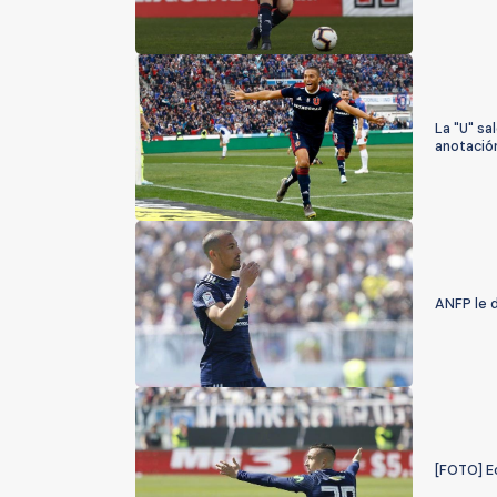
La "U" sa
anotació
ANFP le d
[FOTO] Ec