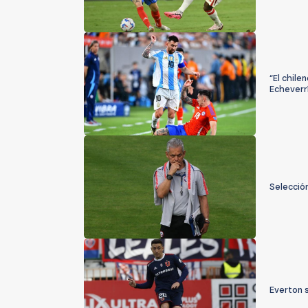
“El chile
Echeverrí
Selección
Everton s