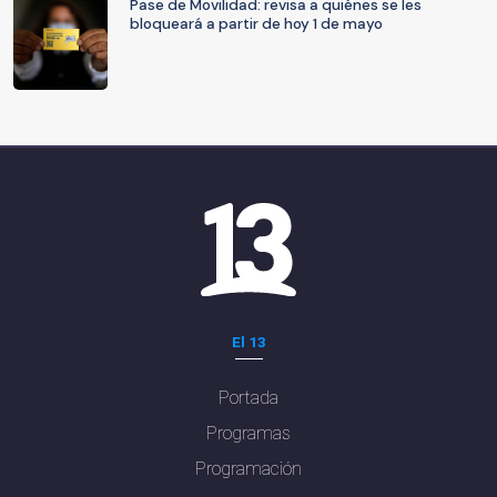
Pase de Movilidad: revisa a quiénes se les
bloqueará a partir de hoy 1 de mayo
El 13
Portada
Programas
Programación