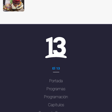
El 13
Portada
Programas
Programación
Capítulos