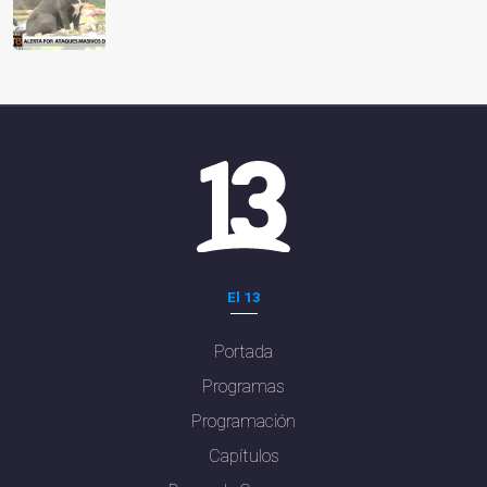
El 13
Portada
Programas
Programación
Capítulos