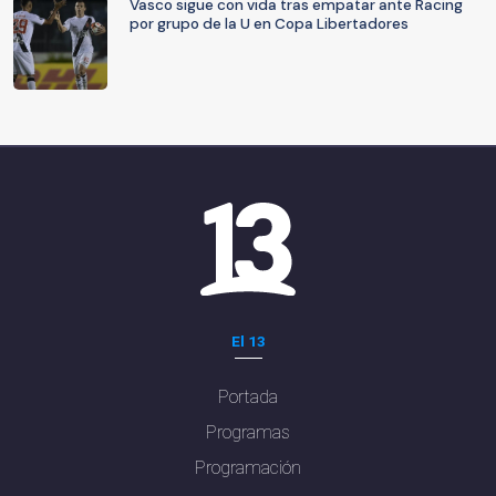
Vasco sigue con vida tras empatar ante Racing
por grupo de la U en Copa Libertadores
El 13
Portada
Programas
Programación