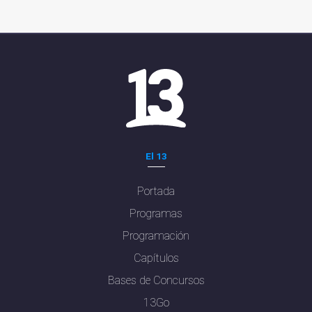
El 13
Portada
Programas
Programación
Capítulos
Bases de Concursos
13Go