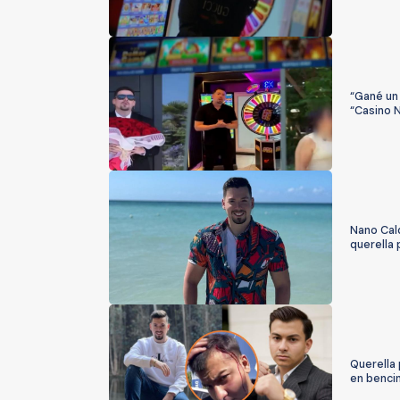
“Gané un 
“Casino 
Nano Cal
querella 
Querella 
en benci