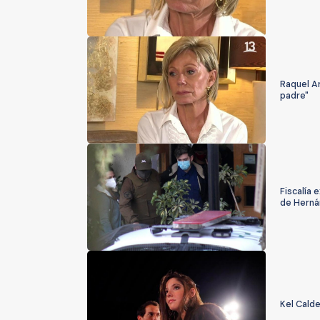
Raquel Ar
padre"
Fiscalía 
de Herná
Kel Cald