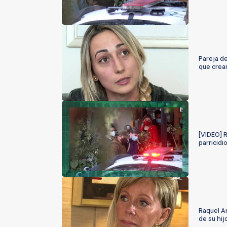
Pareja d
que crea
[VIDEO] 
parricidi
Raquel A
de su hi