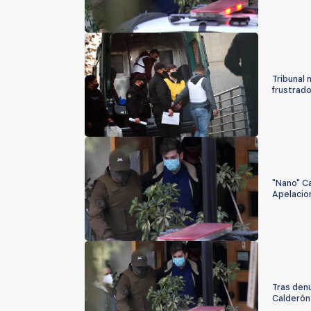
Tribunal 
frustrad
"Nano" Ca
Apelacio
Tras den
Calderón