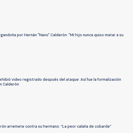
gandoña por Hernán "Nano" Calderón: "Mi hijo nunca quiso matar a su
exhibió video registrado después del ataque: Así fue la formalización
n Calderón
erón arremete contra su hermano: “La peor calaña de cobarde”