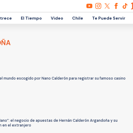
etrece
El Tiempo
Video
Chile
Te Puede Servir
OÑA
del mundo escogido por Nano Calderón para registrar su famoso casino
Nano”: el negocio de apuestas de Hernán Calderón Argandoña y su
 en el extranjero