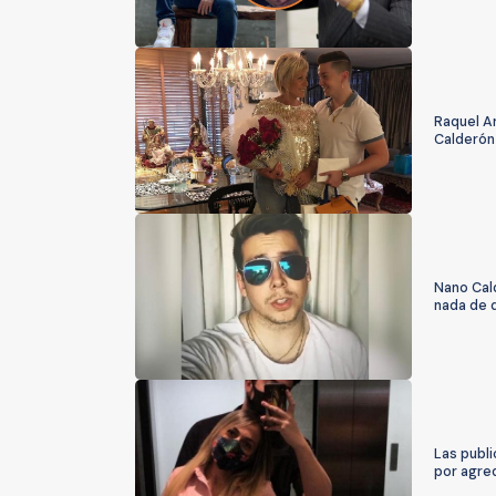
Raquel A
Calderón
Nano Cal
nada de 
Las publ
por agred