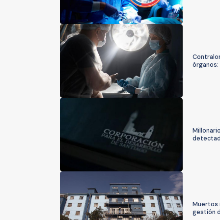
Contralor
órganos:
Millonari
detectad
Muertos 
gestión d