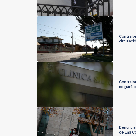
Contralor
circulaci
Contralor
seguirá c
Denuncia
de Las C