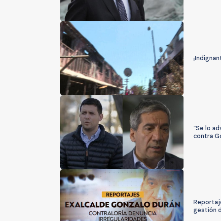
¡Indignan
“Se lo ad
contra G
Reportaje
gestión 