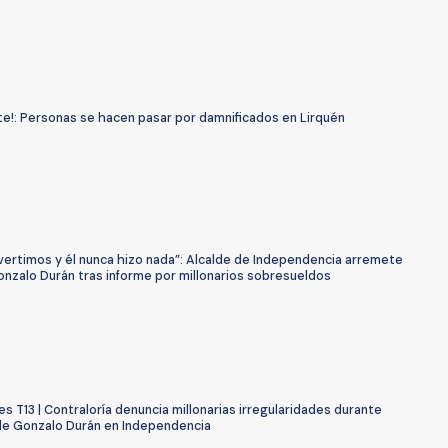
te!: Personas se hacen pasar por damnificados en Lirquén
vertimos y él nunca hizo nada”: Alcalde de Independencia arremete
onzalo Durán tras informe por millonarios sobresueldos
s T13 | Contraloría denuncia millonarias irregularidades durante
de Gonzalo Durán en Independencia