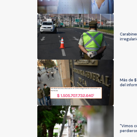
Carabiner
irregular
Más de $1
del infor
"Vimos c
perdiero