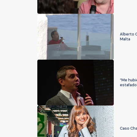
Alberto 
Malta
“Me hubie
estafado
Caso Cha