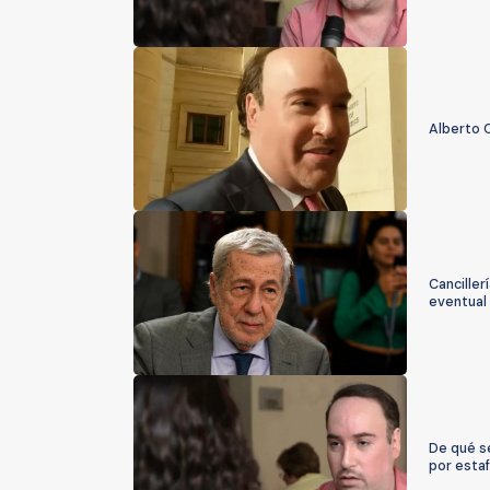
Alberto C
Canciller
eventual
De qué se
por estaf