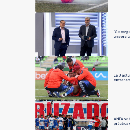
"Se carga
universit
La U actu
entrenam
ANFA votó
práctica 