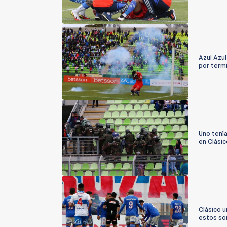
Azul Azul
por term
Uno tení
en Clásic
Clásico u
estos so