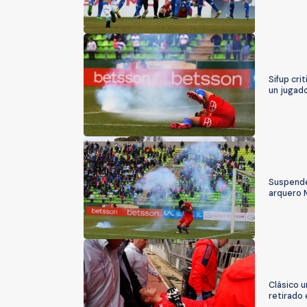
Sifup cr
un jugad
Suspenden
arquero 
Clásico u
retirado 