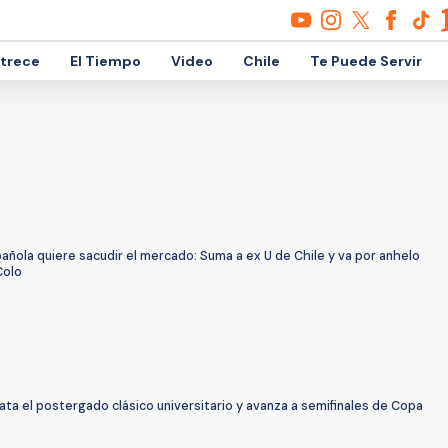
etrece
El Tiempo
Video
Chile
Te Puede Servir
añola quiere sacudir el mercado: Suma a ex U de Chile y va por anhelo
Colo
ta el postergado clásico universitario y avanza a semifinales de Copa