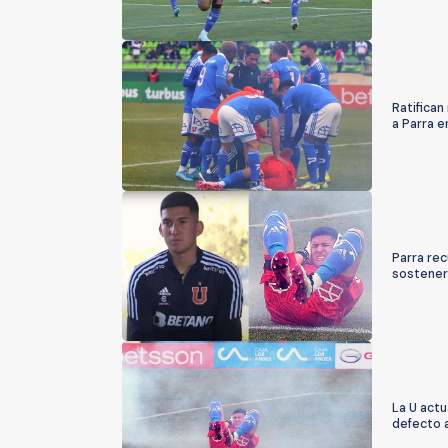
Ratifican
a Parra e
Parra rec
sostener
La U actu
defecto a