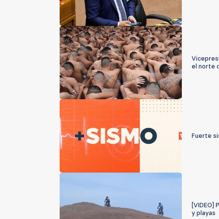
Vicepresi
el norte 
Fuerte s
[VIDEO] P
y playas