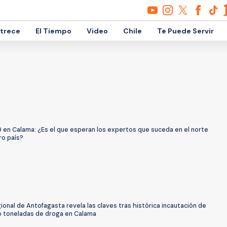
etrece
El Tiempo
Video
Chile
Te Puede Servir
9 en Calama: ¿Es el que esperan los expertos que suceda en el norte
ro país?
gional de Antofagasta revela las claves tras histórica incautación de
co toneladas de droga en Calama