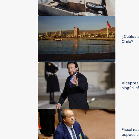
¿Cuáles s
Chile?
Vicepresi
ningún in
Fiscal na
especula