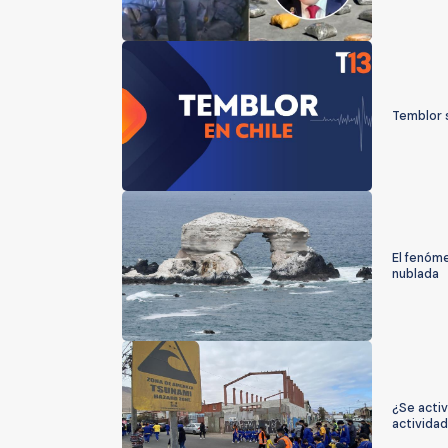
Temblor s
El fenóm
nublada
¿Se activ
actividad