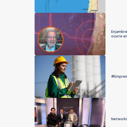
Enjambre 
ocurre en
#Emprend
Networki