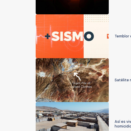
Temblor 
Satélite
Así es vi
homicidio