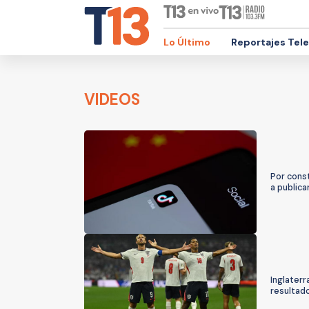
Lo Último
Reportajes Tel
VIDEOS
Por const
a public
Inglaterr
resultado