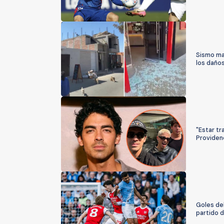
Sismo mag
los daño
"Estar t
Providenc
Goles de
partido 