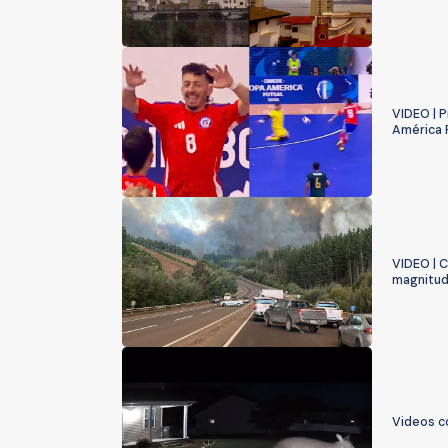
VIDEO | P
América 
VIDEO | C
magnitud 
Videos c