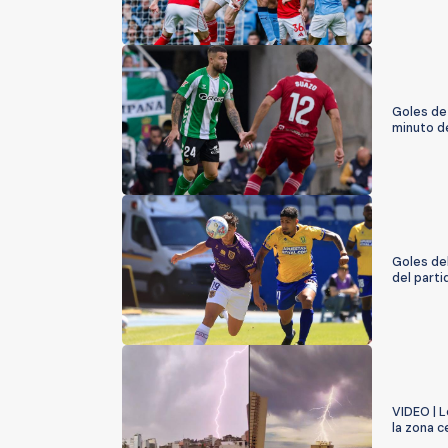
Goles de 
minuto d
Goles de
del parti
VIDEO | L
la zona c