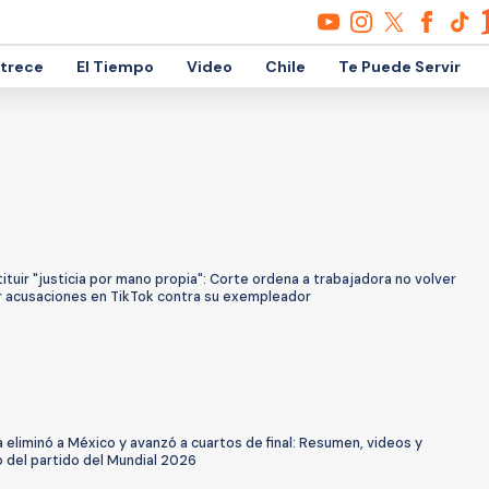
etrece
El Tiempo
Video
Chile
Te Puede Servir
ituir "justicia por mano propia": Corte ordena a trabajadora no volver
ar acusaciones en TikTok contra su exempleador
a eliminó a México y avanzó a cuartos de final: Resumen, videos y
 del partido del Mundial 2026