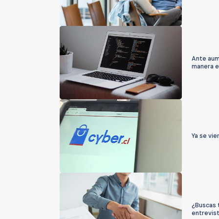
Ante aum
manera e
Ya se vi
¿Buscas t
entrevist