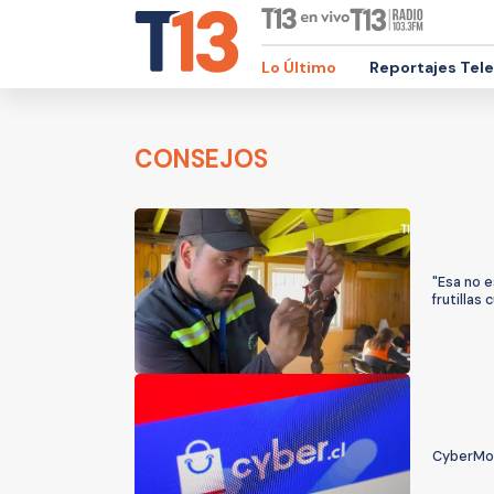
Lo Último
Reportajes Tel
CONSEJOS
"Esa no e
frutillas
CyberMond