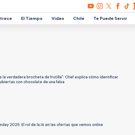
etrece
El Tiempo
Video
Chile
Te Puede Servir
s la verdadera brocheta de frutilla": Chef explica cómo identificar
 cubiertas con chocolate de una falsa
ay 2025: El rol de la IA en las ofertas que vemos online