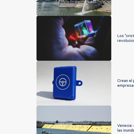
Los "cris
revolucio
Crean el 
empresa
Venecia: 
las inund