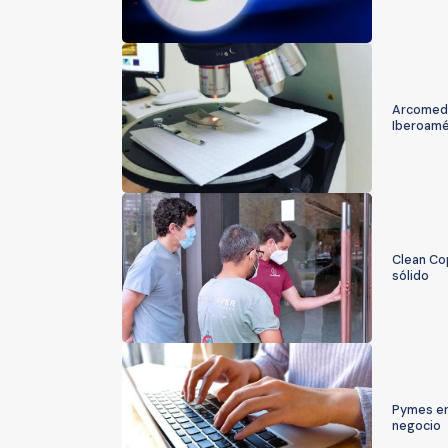
ArcomedL
Iberoamé
Clean Co
sólido
Pymes en 
negocio