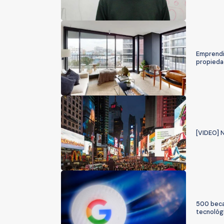
Emprendi
propied
[VIDEO] N
500 beca
tecnológ