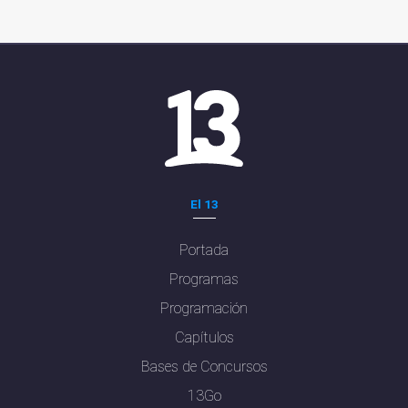
El 13
Portada
Programas
Programación
Capítulos
Bases de Concursos
13Go