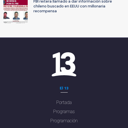
FBI reitera llamado a dar información sobre
chileno buscado en EEUU con millonaria
recompensa
El 13
Portada
Programas
Programación