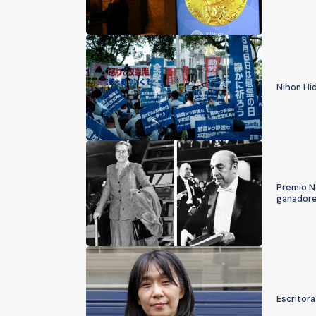
Nihon Hid
Premio No
ganador
Escritor