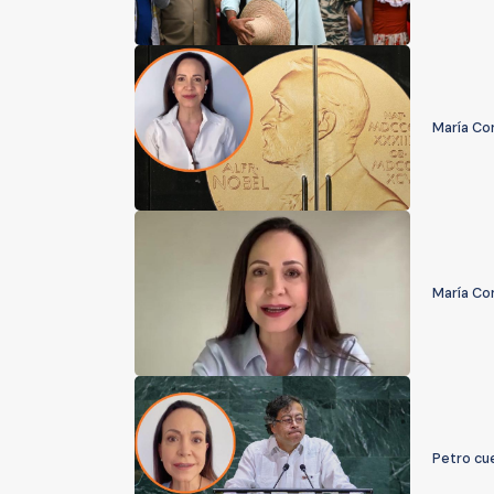
María Cor
María Co
Petro cu