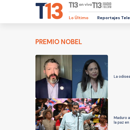
Lo Último
Reportajes Tel
PREMIO NOBEL
La odise
Maduro a
la paz e