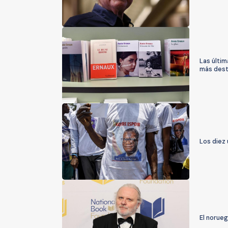
Las últim
más des
Los diez
El norue