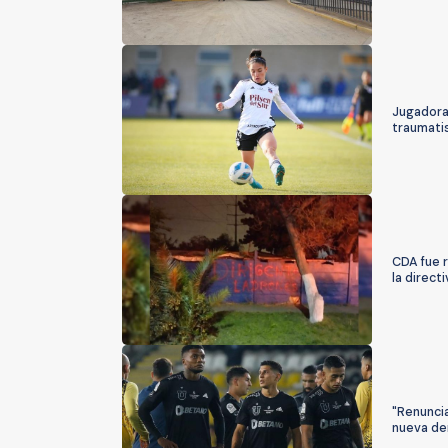
Jugadora 
traumati
CDA fue r
la directi
"Renunci
nueva der