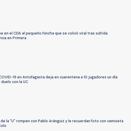
be en el CDA al pequeño hincha que se volvió viral tras sufrida
cia en Primera
COVID-19 en Antofagasta deja en cuarentena a 10 jugadores un día
 duelo con la UC
 de la "U" rompen con Pablo Aránguiz y le recuerdan foto con camiseta
Colo