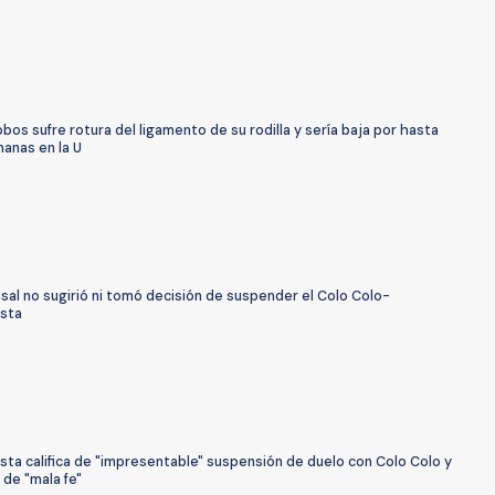
bos sufre rotura del ligamento de su rodilla y sería baja por hasta
anas en la U
sal no sugirió ni tomó decisión de suspender el Colo Colo-
sta
ta califica de "impresentable" suspensión de duelo con Colo Colo y
 de "mala fe"