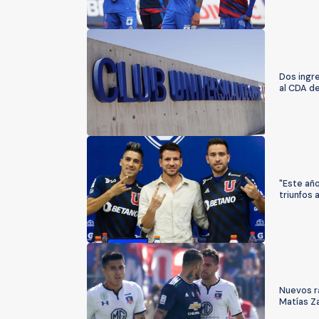
Dos ingr
al CDA de
"Este año
triunfos 
Nuevos r
Matías Za