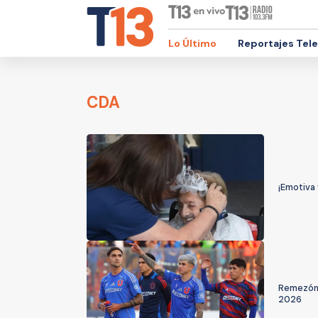
Lo Último
Reportajes Tel
CDA
¡Emotiva 
Remezón e
2026