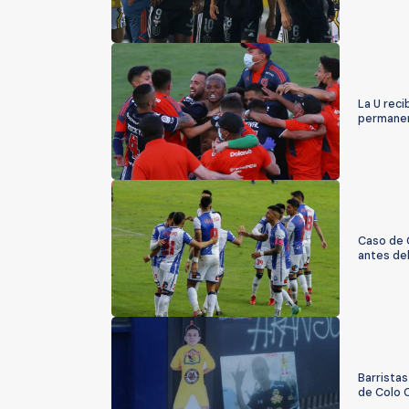
La U reci
permanen
Caso de 
antes del
Barristas
de Colo 