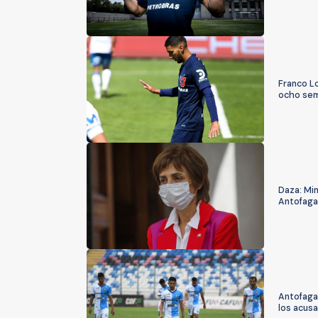
Franco Lo
ocho sem
Daza: Min
Antofaga
Antofagas
los acusa