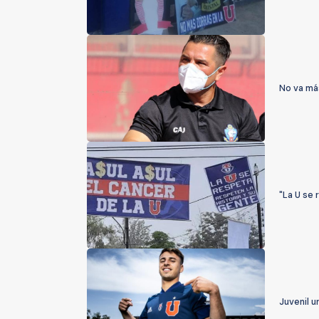
No va má
"La U se 
Juvenil u