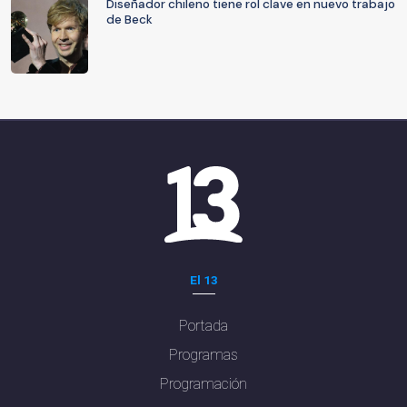
Diseñador chileno tiene rol clave en nuevo trabajo
de Beck
El 13
Portada
Programas
Programación