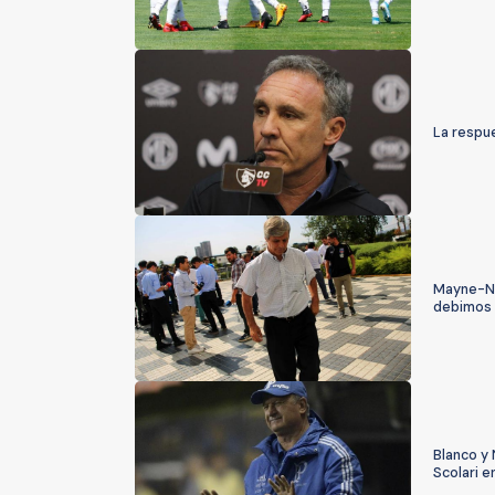
La respu
Mayne-Nic
debimos 
Blanco y 
Scolari e