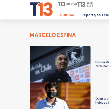
Lo Último
Reportajes Tel
MARCELO ESPINA
Espina a
terminar
Quinteros
hubiese 