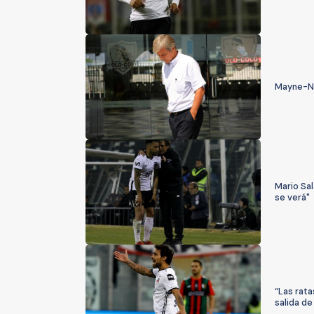
Mayne-Nic
Mario Sal
se verá"
“Las rata
salida d