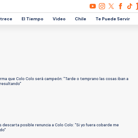
etrece
El Tiempo
Video
Chile
Te Puede Servir
firma que Colo Colo será campeón: "Tarde o temprano las cosas iban a
 resultando"
 descarta posible renuncia a Colo Colo: "Si yo fuera cobarde me
ido"