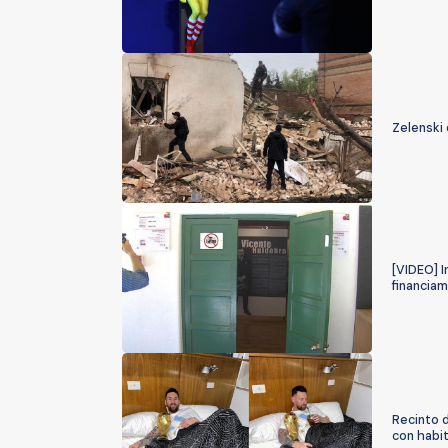
Zelenski
[VIDEO] I
financiam
Recinto 
con habi