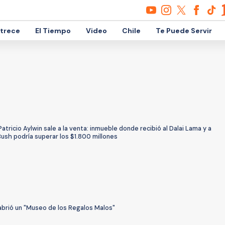
etrece
El Tiempo
Video
Chile
Te Puede Servir
atricio Aylwin sale a la venta: inmueble donde recibió al Dalai Lama y a
ush podría superar los $1.800 millones
abrió un "Museo de los Regalos Malos"