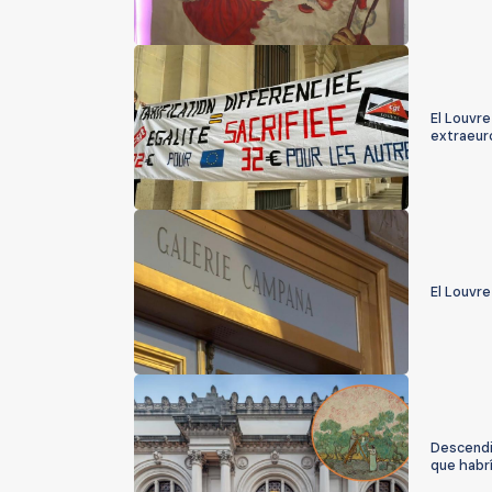
El Louvre
extraeu
El Louvre
Descendi
que habrí