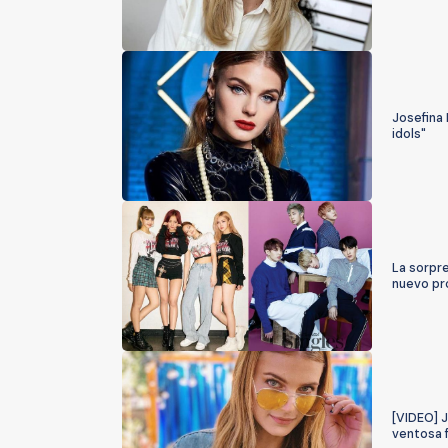
Josefina
idols"
La sorpr
nuevo pr
[VIDEO] 
ventosa f