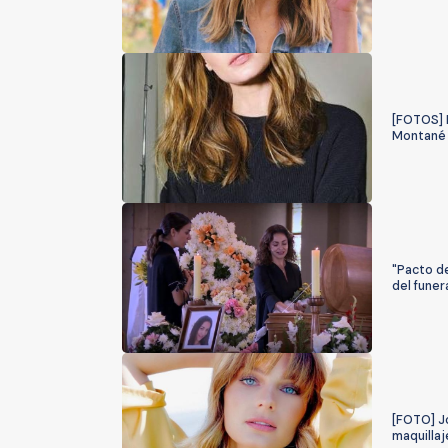
[FOTOS] 
Montané
"Pacto d
del funer
[FOTO] Jo
maquillaj