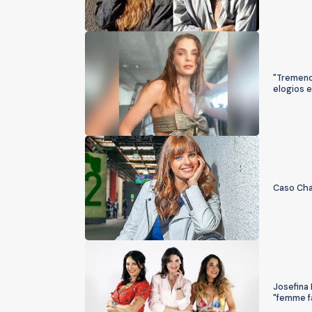
"Tremendo
elogios 
Caso Cha
Josefina
"femme f