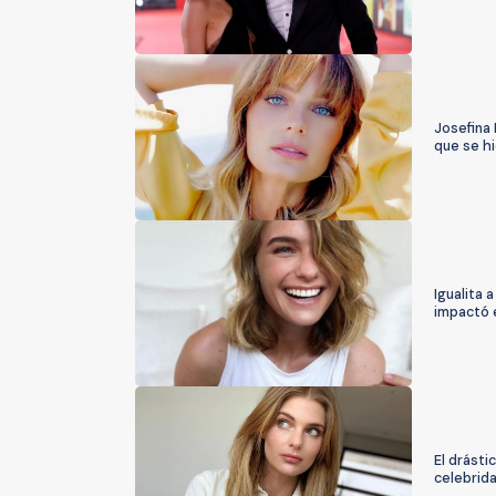
Josefina
que se hi
Igualita 
impactó 
El drásti
celebrid