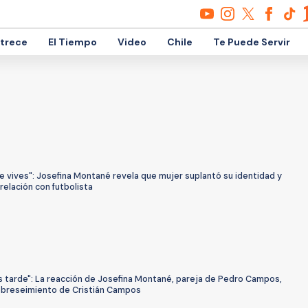
etrece
El Tiempo
Video
Chile
Te Puede Servir
 vives": Josefina Montané revela que mujer suplantó su identidad y
elación con futbolista
s tarde": La reacción de Josefina Montané, pareja de Pedro Campos,
sobreseimiento de Cristián Campos