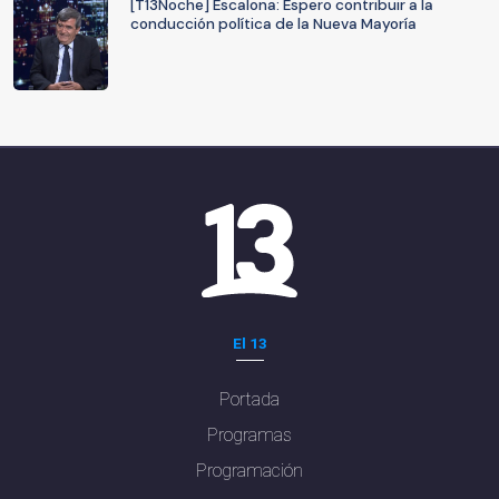
[T13Noche] Escalona: Espero contribuir a la
conducción política de la Nueva Mayoría
El 13
Portada
Programas
Programación