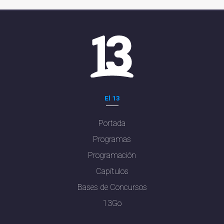
El 13
Portada
Programas
Programación
Capítulos
Bases de Concursos
13Go