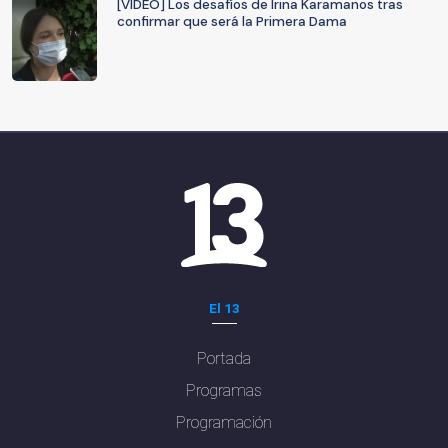
[VIDEO] Los desafíos de Irina Karamanos tras
confirmar que será la Primera Dama
El 13
Portada
Programas
Programación