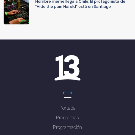
Hombre meme llega a Chile: El protagonista de
"Hide the pain Harold" está en Santiago
El 13
Portada
Programas
Programación