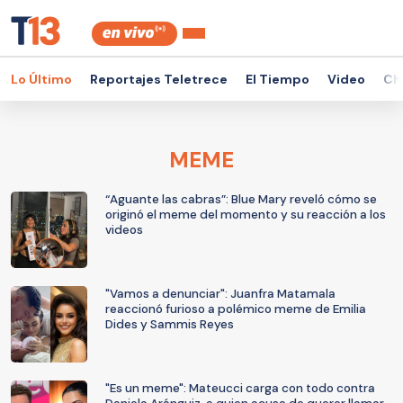
Lo Último
Reportajes Teletrece
El Tiempo
Video
Ch
MEME
“Aguante las cabras”: Blue Mary reveló cómo se
originó el meme del momento y su reacción a los
videos
"Vamos a denunciar": Juanfra Matamala
reaccionó furioso a polémico meme de Emilia
Dides y Sammis Reyes
"Es un meme": Mateucci carga con todo contra