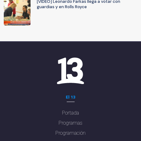
[VIDEO] Leonardo Farkas llega a votar con
guardias y en Rolls Royce
El 13
Portada
Programas
Programación