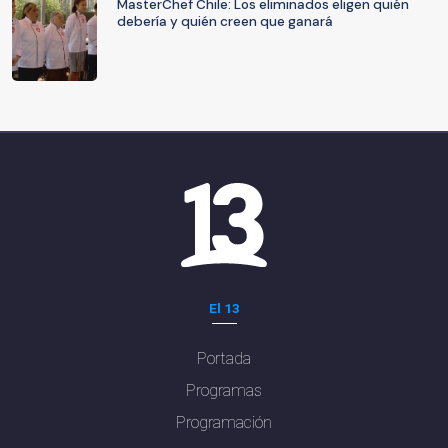
MasterChef Chile: Los eliminados eligen quién
debería y quién creen que ganará
El 13
Portada
Programas
Programación