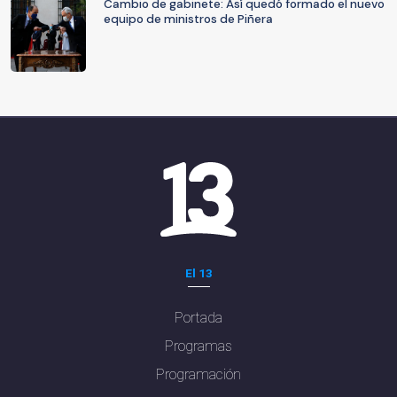
Cambio de gabinete: Así quedó formado el nuevo
equipo de ministros de Piñera
El 13
Portada
Programas
Programación