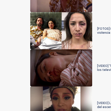
[FOTOS] 
violencia
[VIDEO] 
los tele
[VIDEO] L
del escen