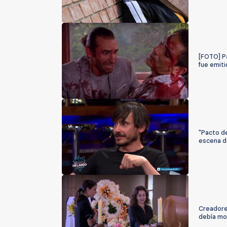
[FOTO] P
fue emitid
"Pacto de
escena d
Creadore
debía mo