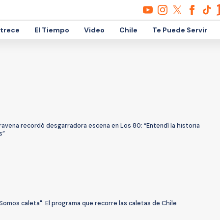
etrece
El Tiempo
Video
Chile
Te Puede Servir
ravena recordó desgarradora escena en Los 80: “Entendí la historia
s”
Somos caleta": El programa que recorre las caletas de Chile