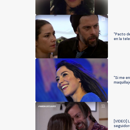
"Pacto de
en la tel
"Si me en
maquillaj
[VIDEO] L
seguidor