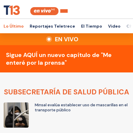
Lo Último
Reportajes Teletrece
El Tiempo
Video
Ch
EN VIVO
Sigue AQUÍ un nuevo capítulo de "Me
enteré por la prensa"
SUBSECRETARÍA DE SALUD PÚBLICA
Minsal evalúa establecer uso de mascarillas en el
transporte público