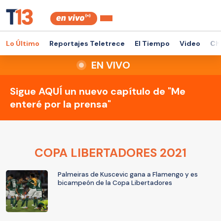
Lo Último
Reportajes Teletrece
El Tiempo
Video
Ch
EN VIVO
Sigue AQUÍ un nuevo capítulo de "Me
enteré por la prensa"
COPA LIBERTADORES 2021
Palmeiras de Kuscevic gana a Flamengo y es
bicampeón de la Copa Libertadores