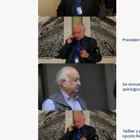
President
Se encuen
quirúrgic
Teillier 
opción R