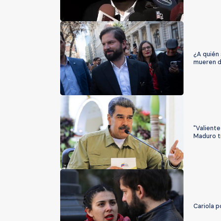
¿A quién 
mueren d
"Valiente
Maduro tr
Cariola p