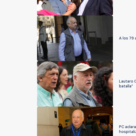
A los 79 
Lautaro C
batalla”
PC aclara
hospitali