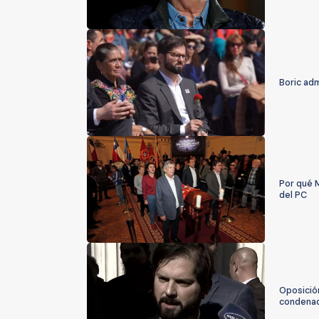
Boric adm
Por qué M
del PC
Oposición
condenad