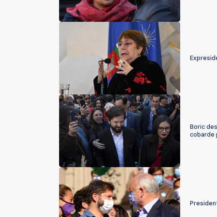
Expreside
Boric des
cobarde p
President